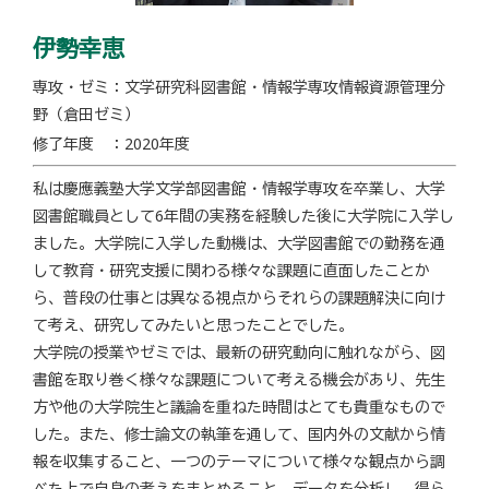
伊勢幸恵
専攻・ゼミ：文学研究科図書館・情報学専攻情報資源管理分
野（倉田ゼミ）
修了年度 ：2020年度
私は慶應義塾大学文学部図書館・情報学専攻を卒業し、大学
図書館職員として6年間の実務を経験した後に大学院に入学し
ました。大学院に入学した動機は、大学図書館での勤務を通
して教育・研究支援に関わる様々な課題に直面したことか
ら、普段の仕事とは異なる視点からそれらの課題解決に向け
て考え、研究してみたいと思ったことでした。
大学院の授業やゼミでは、最新の研究動向に触れながら、図
書館を取り巻く様々な課題について考える機会があり、先生
方や他の大学院生と議論を重ねた時間はとても貴重なもので
した。また、修士論文の執筆を通して、国内外の文献から情
報を収集すること、一つのテーマについて様々な観点から調
べた上で自身の考えをまとめること、データを分析し、得ら