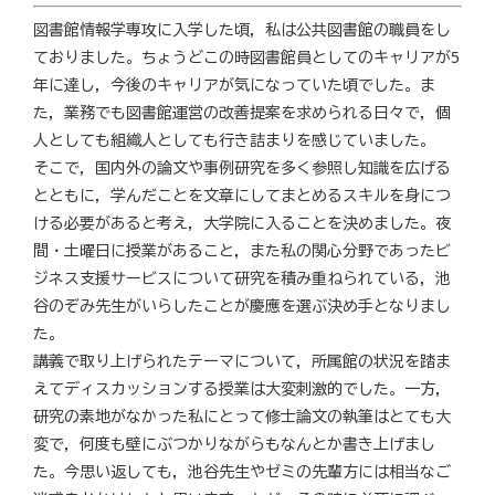
図書館情報学専攻に入学した頃，私は公共図書館の職員をし
ておりました。ちょうどこの時図書館員としてのキャリアが5
年に達し，今後のキャリアが気になっていた頃でした。ま
た，業務でも図書館運営の改善提案を求められる日々で，個
人としても組織人としても行き詰まりを感じていました。
そこで，国内外の論文や事例研究を多く参照し知識を広げる
とともに，学んだことを文章にしてまとめるスキルを身につ
ける必要があると考え，大学院に入ることを決めました。夜
間・土曜日に授業があること，また私の関心分野であったビ
ジネス支援サービスについて研究を積み重ねられている，池
谷のぞみ先生がいらしたことが慶應を選ぶ決め手となりまし
た。
講義で取り上げられたテーマについて，所属館の状況を踏ま
えてディスカッションする授業は大変刺激的でした。一方，
研究の素地がなかった私にとって修士論文の執筆はとても大
変で，何度も壁にぶつかりながらもなんとか書き上げまし
た。今思い返しても，池谷先生やゼミの先輩方には相当なご