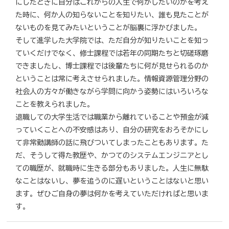
にしたときに自分はこれからの人生で何がしたいのかを考え
た時に、何か人の知らないことを知りたい、誰も見たことが
ないものを見てみたいということが脳裏に浮かびました。
そして進学した大学院では、ただ自分が知りたいことを知っ
ていくだけでなく、修士課程では若年の同期たちと切磋琢磨
できましたし、博士課程では後輩たちに何が見せられるのか
ということは常に考えさせられました。情報資源管理分野の
社会人の方々が働きながら学問に向かう姿勢にはいろいろな
ことを教えられました。
退職しての大学生活では職業から離れていることや預金が減
っていくことへの不安感はあり、自分の研究をおろそかにし
て非常勤講師の話に飛びついてしまったこともあります。た
だ、そうして得た教歴や、かつてのシステムエンジニアとし
ての職歴が、就職時に生きる部分もありました。人生に無駄
なことはないし、夢を追うのに遅いということはないと思い
ます。ぜひご自身の夢は何かを考えていただければと思いま
す。